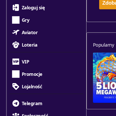
Zdob
Zaloguj się
Gry
Aviator
Loteria
Popularny
VIP
Promocje
Lojalność
Telegram
Społeczność