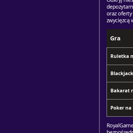
depozytami
oraz ofert
zwycięzcą 
Gra
Ruletka 
Blackjac
Bakarat 
Poker na
RoyalGame 
bezpośredn