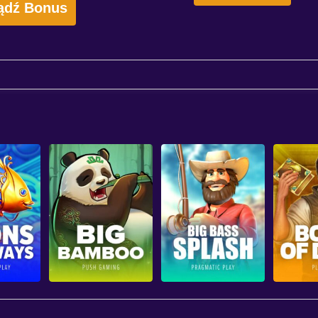
ądź Bonus