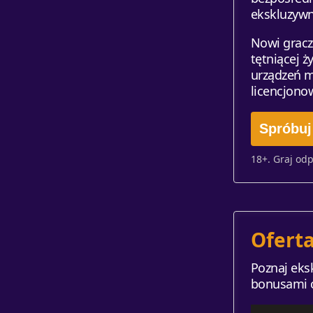
ekskluzywn
Nowi gracz
tętniącej ż
urządzeń m
licencjono
Spróbu
18+. Graj od
Ofert
Poznaj eks
bonusami o